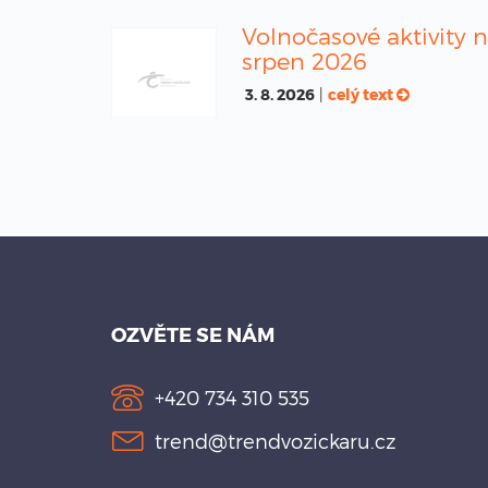
Volnočasové aktivity 
srpen 2026
3. 8. 2026
|
celý text
OZVĚTE SE NÁM
+420 734 310 535
trend@trendvozickaru.cz