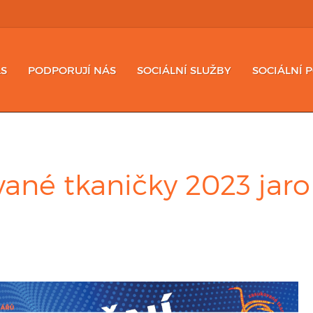
S
PODPORUJÍ NÁS
SOCIÁLNÍ SLUŽBY
SOCIÁLNÍ 
ané tkaničky 2023 jaro