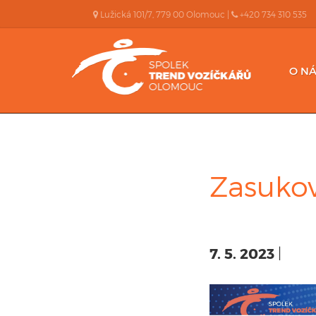
Lužická 101/7, 779 00 Olomouc |
+420 734 310 535
O NÁ
Zasukov
7. 5. 2023
|