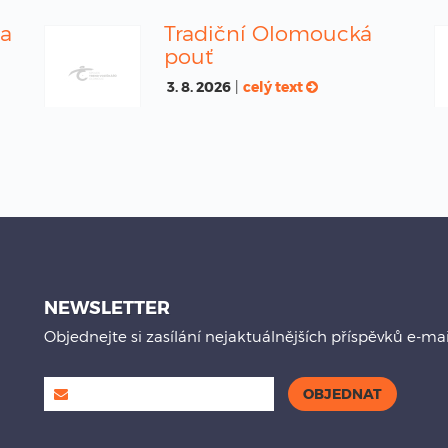
na
Tradiční Olomoucká
pouť
3. 8. 2026
|
celý text
NEWSLETTER
Objednejte si zasílání nejaktuálnějších příspěvků e-ma