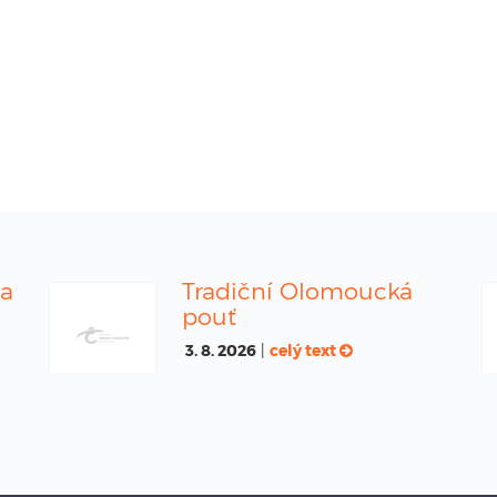
na
Tradiční Olomoucká
pouť
3. 8. 2026
|
celý text