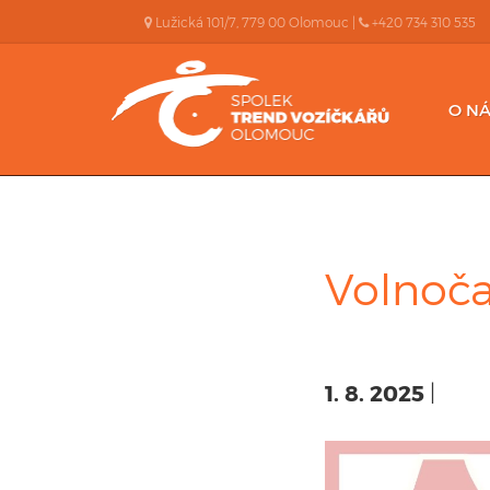
Lužická 101/7, 779 00 Olomouc |
+420 734 310 535
O NÁ
Volnoča
1. 8. 2025
|