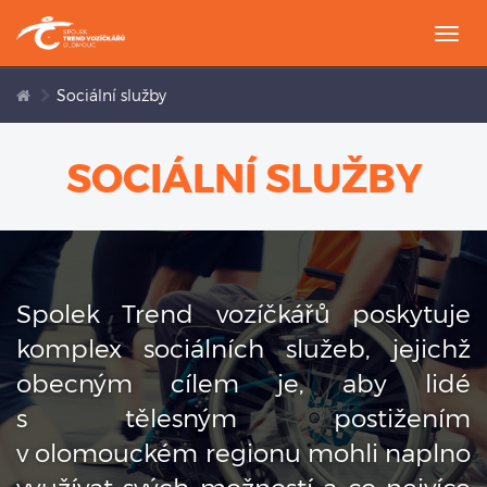
Togg
navi
Sociální služby
SOCIÁLNÍ SLUŽBY
Spolek Trend vozíčkářů poskytuje
komplex sociálních služeb, jejichž
obecným cílem je, aby lidé
s tělesným postižením
v olomouckém regionu mohli naplno
využívat svých možností a co nejvíce