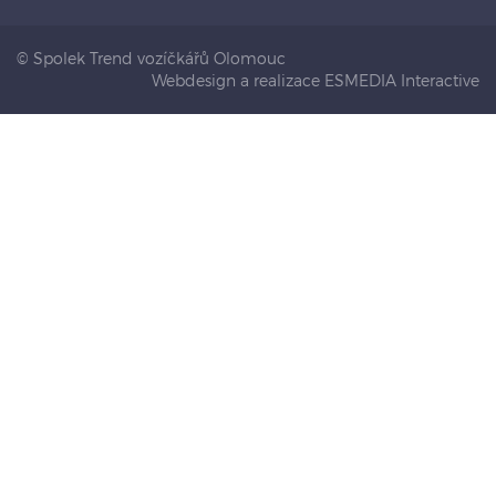
© Spolek Trend vozíčkářů Olomouc
Webdesign a realizace ESMEDIA Interactive