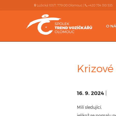
Lužická 101/7, 779 00 Olomouc |
+420 734 310 535
O NÁ
Krizové
16. 9. 2024
|
Milí sledující,
jelikož se pomalu 