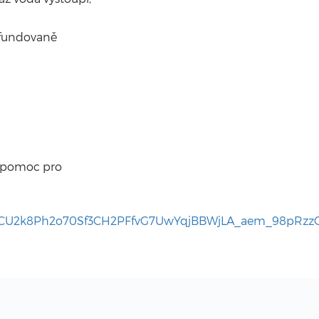
y fundovaně
í pomoc pro
sCU2k8Ph2o70Sf3CH2PFfvG7UwYqjBBWjLA_aem_98pRz