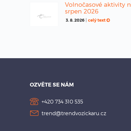
Volnočasové aktivity 
srpen 2026
3. 8. 2026
|
celý text
OZVĚTE SE NÁM
+420 734 310 535
trend@trendvozickaru.cz