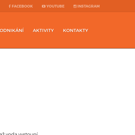
FACEBOOK
YOUTUBE
INSTAGRAM
PODNIKÁNÍ
AKTIVITY
KONTAKTY
až voda vystoupí,