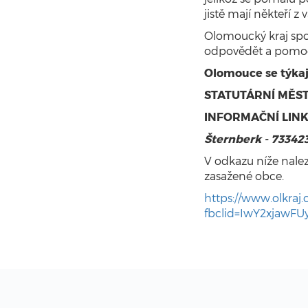
jistě mají někteří 
Olomoucký kraj spol
odpovědět a pomoc
Olomouce se týkaj
STATUTÁRNÍ MĚST
INFORMAČNÍ LINK
Šternberk - 73342
V odkazu níže nale
zasažené obce.
https://www.olkraj.
fbclid=IwY2xjaw