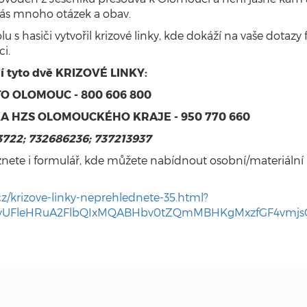
z vás mnoho otázek a obav.
u s hasiči vytvořil krizové linky, kde dokáží na vaše dotaz
i.
í tyto dvě KRIZOVÉ LINKY:
O OLOMOUC - 800 606 800
A HZS OLOMOUCKÉHO KRAJE - 950 770 660
3722; 732686236; 737213937
znete i formulář, kde můžete nabídnout osobní/materiáln
cz/krizove-linky-neprehlednete-35.html?
FUyUFleHRuA2FlbQIxMQABHbv0tZQmMBHKgMxzfGF4vmj