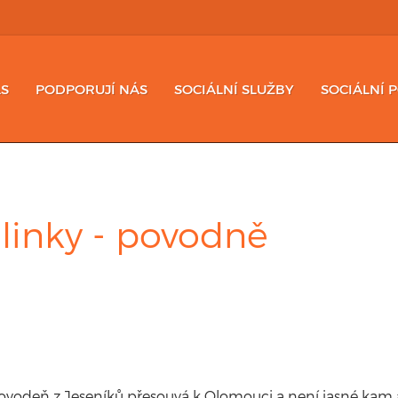
S
PODPORUJÍ NÁS
SOCIÁLNÍ SLUŽBY
SOCIÁLNÍ 
 linky - povodně
povodeň z Jeseníků přesouvá k Olomouci a není jasné kam 