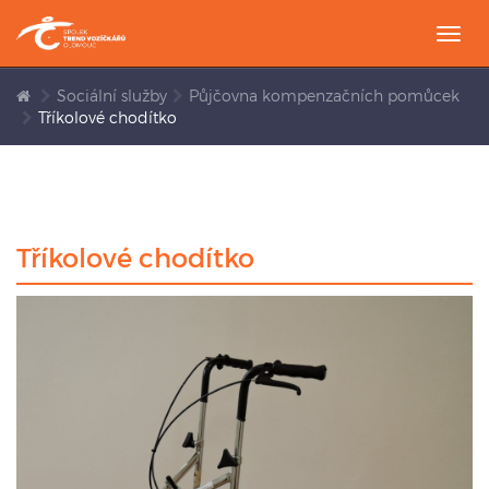
Togg
navi
Sociální služby
Půjčovna kompenzačních pomůcek
Tříkolové chodítko
Tříkolové chodítko