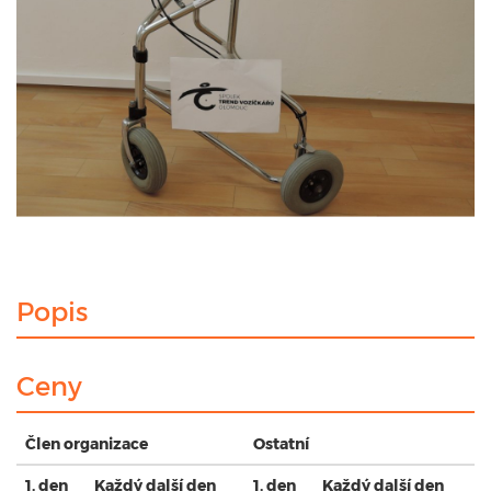
Popis
Ceny
Člen organizace
Ostatní
1. den
Každý další den
1. den
Každý další den