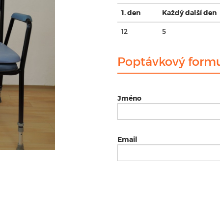
1. den
Každý další den
12
5
Poptávkový formu
Jméno
Email