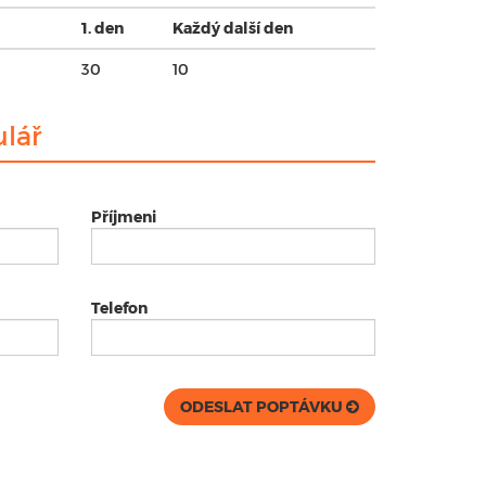
1. den
Každý další den
30
10
lář
Příjmeni
Telefon
ODESLAT POPTÁVKU