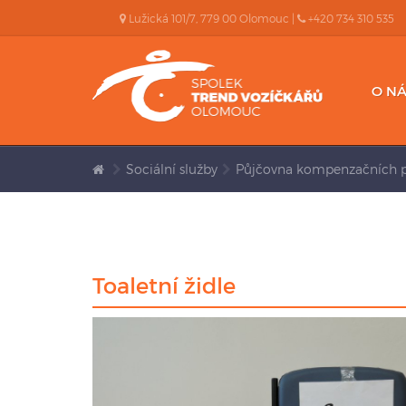
Lužická 101/7, 779 00 Olomouc |
+420 734 310 535
O NÁ
Sociální služby
Půjčovna kompenzačních
Toaletní židle