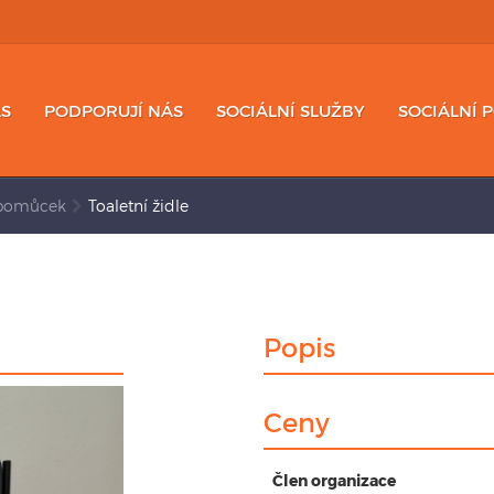
S
PODPORUJÍ NÁS
SOCIÁLNÍ SLUŽBY
SOCIÁLNÍ 
 pomůcek
Toaletní židle
Popis
Ceny
Člen organizace