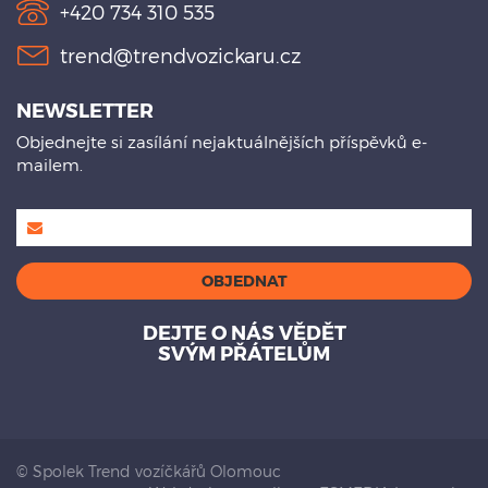
+420 734 310 535
trend@trendvozickaru.cz
NEWSLETTER
Objednejte si zasílání nejaktuálnějších příspěvků e-
mailem.
DEJTE O NÁS VĚDĚT
SVÝM PŘÁTELŮM
© Spolek Trend vozíčkářů Olomouc