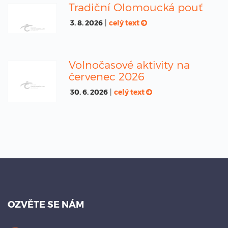
Tradiční Olomoucká pouť
3. 8. 2026
|
celý text
Volnočasové aktivity na
červenec 2026
30. 6. 2026
|
celý text
OZVĚTE SE NÁM